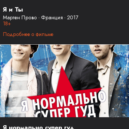
Я и Ты
Мартен Прово · Франция · 2017
18+
Подробнее о фильме
Я нормально супер гуд