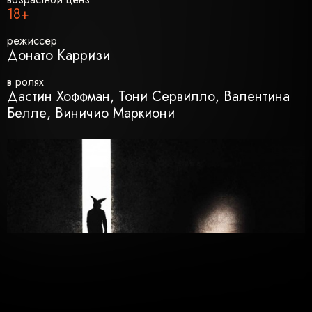
18+
режиссер
Донато Карризи
в ролях
Дастин Хоффман, Тони Сервилло, Валентина
Белле, Виничио Маркиони