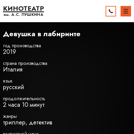
КИНОТЕАТР
им. А.С.
ПУШКИНА
Девушка в лабиринте
год производства
2019
страна производства
Италия
язык
русский
продолжительность
2 часа 10 минут
жанры
триллер, детектив
возрастной ценз