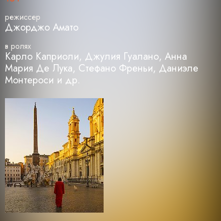
режиссер
Джорджо Амато
в ролях
Карло Каприоли, Джулия Гуалано, Анна
Мария Де Лука, Стефано Френьи, Даниэле
Монтероси и др.