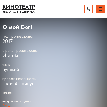
КИНОТЕАТР
им. А.С.
ПУШКИНА
О мой Бог!
год производства
2017
страна производства
Италия
язык
русский
продолжительность
1 час 40 минут
жанры
возрастной ценз
16+