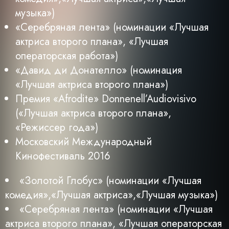
музыка»)
«Серебряная лента» (номинации «Лучшая
актриса второго плана», «Лучшая
операторская работа»)
«Давид ди Донателло» (номинация
«Лучшая актриса второго плана»)
Премия «Afrodite» Donnenell’Audiovisivo
(«Лучшая актриса второго плана»,
«Режиссер года»)
Московский Международный
Кинофестиваль 2016
«Золотой Глобус» (номинации «Лучшая
комедия»,«Лучшая актриса»,«Лучшая музыка»)
«Серебряная лента» (номинации «Лучшая
актриса второго плана», «Лучшая операторская