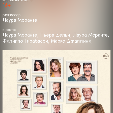
16+
режиссер
Лаура Моранте
в ролях
Лаура Моранте, Пьера дельи, Лаура Моранте,
Филиппо Тирабасси, Марко Джаллини,