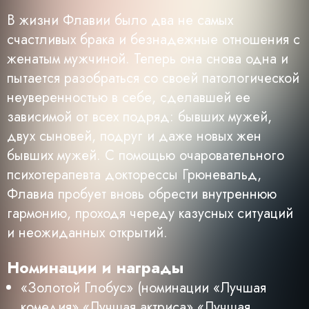
В жизни Флавии было два не самых
счастливых брака и безнадежные отношения с
женатым мужчиной. Теперь она снова одна и
пытается разобраться со своей патологической
неуверенностью в себе, сделавшей ее
зависимой от всех подряд: бывших мужей,
двух сыновей, подруг и даже новых жен
бывших мужей. С помощью очаровательного
психотерапевта докторессы Грюневальд,
Флавиа пробует вновь обрести внутреннюю
гармонию, проходя череду казусных ситуаций
и неожиданных открытий.
Номинации и награды
«Золотой Глобус» (номинации «Лучшая
комедия»,«Лучшая актриса»,«Лучшая