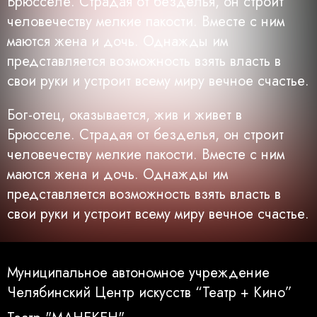
Брюсселе. Страдая от безделья, он строит
человечеству мелкие пакости. Вместе с ним
маются жена и дочь. Однажды им
представляется возможность взять власть в
свои руки и устроит всему миру вечное счастье.
Бог-отец, оказывается, жив и живет в
Брюсселе. Страдая от безделья, он строит
человечеству мелкие пакости. Вместе с ним
маются жена и дочь. Однажды им
представляется возможность взять власть в
свои руки и устроит всему миру вечное счастье.
Муниципальное автономное учреждение
Челябинский Центр искусств “Театр + Кино”