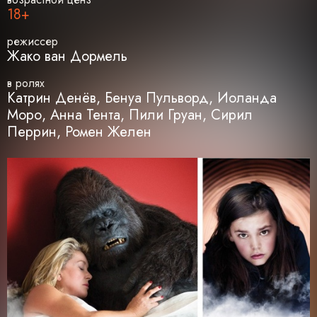
18+
режиссер
Жако ван Дормель
в ролях
Катрин Денёв, Бенуа Пульворд, Иоланда
Моро, Анна Тента, Пили Груан, Сирил
Перрин, Ромен Желен