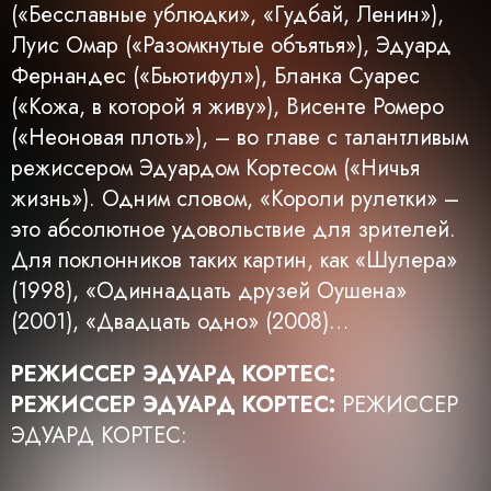
(«Бесславные ублюдки», «Гудбай, Ленин»),
Луис Омар («Разомкнутые объятья»), Эдуард
Фернандес («Бьютифул»), Бланка Суарес
(«Кожа, в которой я живу»), Висенте Ромеро
(«Неоновая плоть»), – во главе с талантливым
режиссером Эдуардом Кортесом («Ничья
жизнь»). Одним словом, «Короли рулетки» –
это абсолютное удовольствие для зрителей.
Для поклонников таких картин, как «Шулера»
(1998), «Одиннадцать друзей Оушена»
(2001), «Двадцать одно» (2008)…
РЕЖИССЕР ЭДУАРД КОРТЕС:
РЕЖИССЕР ЭДУАРД КОРТЕС:
РЕЖИССЕР
ЭДУАРД КОРТЕС: