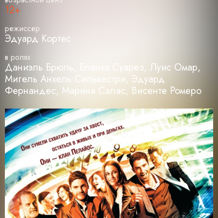
12+
режиссер
Эдуард Кортес
в ролях
Даниэль Брюль, Бланка Суарез, Луис Омар,
Мигель Анхель Сильвестри, Эдуард
Фернандес, Марина Салас, Висенте Ромеро