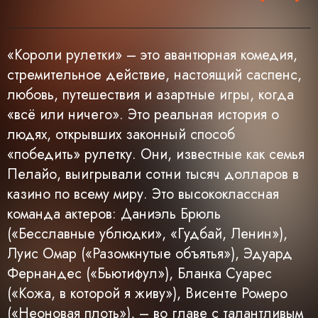
«Короли рулетки» – это авантюрная комедия,
стремительное действие, настоящий саспенс,
любовь, путешествия и азартные игры, когда
«всё или ничего». Это реальная история о
людях, открывших законный способ
«победить» рулетку. Они, известные как семья
Пелайо, выигрывали сотни тысяч долларов в
казино по всему миру. Это высококлассная
команда актеров: Даниэль Брюль
(«Бесславные ублюдки», «Гудбай, Ленин»),
Луис Омар («Разомкнутые объятья»), Эдуард
Фернандес («Бьютифул»), Бланка Суарес
(«Кожа, в которой я живу»), Висенте Ромеро
(«Неоновая плоть»), – во главе с талантливым