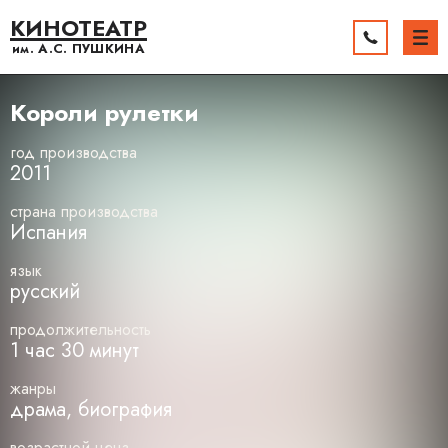
КИНОТЕАТР
им. А.С.
ПУШКИНА
Короли рулетки
год производства
2011
страна производства
Испания
язык
русский
продолжительность
1 час 30 минут
жанры
драма, биография
возрастной ценз