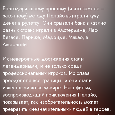
Благодаря своему простому (и что важнее –
законному) методу Пелайо выиграли кучу
денег в рулетку. Они срывали банк в казино
разных стран: играли в Амстердаме, Лас-
Вегасе, Париже, Мадриде, Макао, в
Австралии…
Их невероятные достижения стали
легендарными, и не только среди
профессиональных игроков. Их слава
преодолела все границы, и они стали
известными во всем мире. Наш фильм,
воспроизводящий приключения Пелайо,
показывает, как изобретательность может
превратить «незначительных» людей в героев,