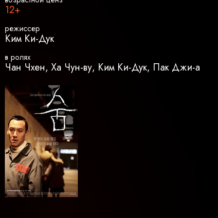
12+
режиссер
Ким Ки-Дук
в ролях
Чан Чхен, Ха Чун-ву, Ким Ки-Дук, Пак Джи-а