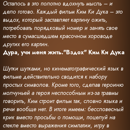
Осталось в это полотно вдохнуть мысль – и
дело готово. Каждый фильм Ким Ки Дука – это
выдох, который заставляет картину ожить,
потребовать порядковый номер и занять свое
место в сумасшедшем красочном хороводе
других его картин.
Дура, учи меня жить."Вздох" Ким Ки Дука
Шутки шутками, но кинематографический язык в
фильме действительно сводится к набору
простых символов. Кроме того, сделав героиню
молчуньей а героя неспособным из-за травмы
говорить, Ким строит фильм так, словно языка и
речи вообще нет. В итоге имеем: бессловесный
крик вместо просьбы о помощи, поцелуй на
стекле вместо выражения симпатии, игру в