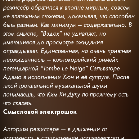
режиссёр обратился к вполне мирным, совсем
не эпатажным сюжетам, доказывая, что способен
быть разным. Как минимум – содержательно. В
этом смысле, "Вздох" не удивляет, но
имеющиеся до просмотра ожидания
оправдывает. Единственная, но очень приятная
неожиданность – южнокорейский римейк
легендарной "Tombe Le Neige" Сальваторе
Адамо в исполнении Хюн и её супруга. После
такой трогательной музыкальной шутки
понимаешь, что Ким Ки-Дуку по-прежнему есть
что сказать.
Смысловой электрошок
Алгоритм режиссера — в движении от
противного, в столкновении прозаического и