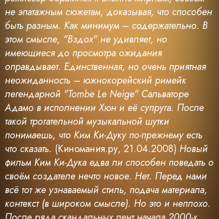
не эпатажным сюжетам, доказывая, что способен
быть разным. Как минимум – содержательно. В
этом смысле, "Вздох" не удивляет, но
имеющиеся до просмотра ожидания
оправдывает. Единственная, но очень приятная
неожиданность – южнокорейский римейк
легендарной "Tombe Le Neige" Сальваторе
Адамо в исполнении Хюн и её супруга. После
такой трогательной музыкальной шутки
понимаешь, что Ким Ки-Дуку по-прежнему есть
что сказать.
(Киномания.ру, 21.04.2008)
Новый
фильм Ким Ки-Дука едва ли способен поведать о
своём создателе нечто новое. Нет. Перед нами
всё тот же узнаваемый стиль, подача материала,
контекст (в широком смысле). Но это и неплохо.
После ряда скандальных лент начала 2000-х