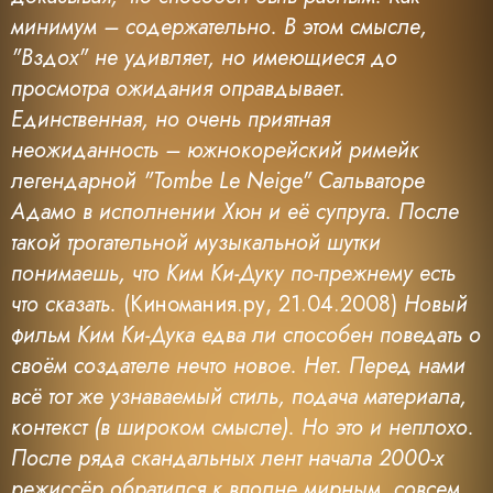
минимум – содержательно. В этом смысле,
"Вздох" не удивляет, но имеющиеся до
просмотра ожидания оправдывает.
Единственная, но очень приятная
неожиданность – южнокорейский римейк
легендарной "Tombe Le Neige" Сальваторе
Адамо в исполнении Хюн и её супруга. После
такой трогательной музыкальной шутки
понимаешь, что Ким Ки-Дуку по-прежнему есть
что сказать.
(Киномания.ру, 21.04.2008)
Новый
фильм Ким Ки-Дука едва ли способен поведать о
своём создателе нечто новое. Нет. Перед нами
всё тот же узнаваемый стиль, подача материала,
контекст (в широком смысле). Но это и неплохо.
После ряда скандальных лент начала 2000-х
режиссёр обратился к вполне мирным, совсем