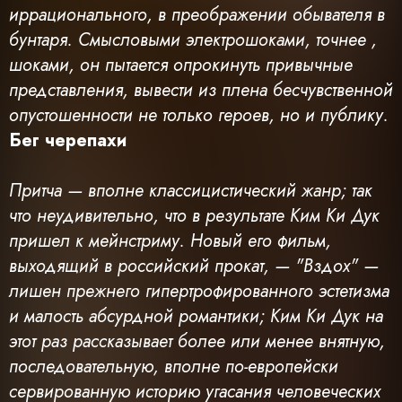
иррационального, в преображении обывателя в
бунтаря. Смысловыми электрошоками, точнее ,
шоками, он пытается опрокинуть привычные
представления, вывести из плена бесчувственной
опустошенности не только героев, но и публику.
Бег черепахи
Притча — вполне классицистический жанр; так
что неудивительно, что в результате Ким Ки Дук
пришел к мейнстриму. Новый его фильм,
выходящий в российский прокат, — "Вздох" —
лишен прежнего гипертрофированного эстетизма
и малость абсурдной романтики; Ким Ки Дук на
этот раз рассказывает более или менее внятную,
последовательную, вполне по-европейски
сервированную историю угасания человеческих