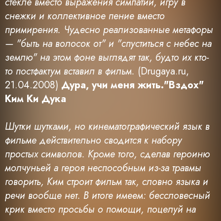
стекле вместо выражения симпатии, игру в
снежки и коллективное пение вместо
примирения. Чудесно реализованные метафоры
— "быть на волосок от" и "спуститься с небес на
землю" на этом фоне выглядят так, будто их кто-
то постфактум вставил в фильм.
(Drugaya.ru,
21.04.2008)
Дура, учи меня жить."Вздох"
Ким Ки Дука
Шутки шутками, но кинематографический язык в
фильме действительно сводится к набору
простых символов. Кроме того, сделав героиню
молчуньей а героя неспособным из-за травмы
говорить, Ким строит фильм так, словно языка и
речи вообще нет. В итоге имеем: бессловесный
крик вместо просьбы о помощи, поцелуй на