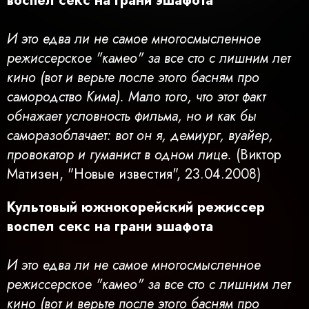
воспел секс на грани эшафота
И это едва ли не самое многосмысленное
режиссерское "камео" за все сто с лишним лет
кино (вот и верьте после этого басням про
самородство Кима). Мало того, что этот факт
обнажает условность фильма, но и как бы
саморазоблачает: вот он я, демиург, вуайер,
провокатор и гуманист в одном лице.
(Виктор
Матизен, "Новые известия", 23.04.2008)
Культовый южнокорейский режиссер
воспел секс на грани эшафота
И это едва ли не самое многосмысленное
режиссерское "камео" за все сто с лишним лет
кино (вот и верьте после этого басням про