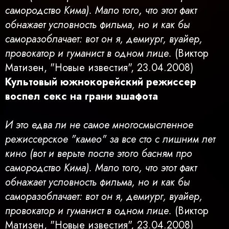
самородство Кима). Мало того, что этот факт
обнажает условность фильма, но и как бы
саморазоблачает: вот он я, демиург, вуайер,
провокатор и гуманист в одном лице.
(Виктор
Матизен, "Новые известия", 23.04.2008)
Культовый южнокорейский режиссер
воспел секс на грани эшафота
И это едва ли не самое многосмысленное
режиссерское "камео" за все сто с лишним лет
кино (вот и верьте после этого басням про
самородство Кима). Мало того, что этот факт
обнажает условность фильма, но и как бы
саморазоблачает: вот он я, демиург, вуайер,
провокатор и гуманист в одном лице.
(Виктор
Матизен, "Новые известия", 23.04.2008)