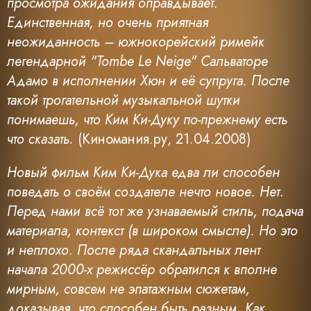
просмотра ожидания оправдывает.
Единственная, но очень приятная
неожиданность – южнокорейский римейк
легендарной "Tombe Le Neige" Сальваторе
Адамо в исполнении Хюн и её супруга. После
такой трогательной музыкальной шутки
понимаешь, что Ким Ки-Дуку по-прежнему есть
что сказать.
(Киномания.ру, 21.04.2008)
Новый фильм Ким Ки-Дука едва ли способен
поведать о своём создателе нечто новое. Нет.
Перед нами всё тот же узнаваемый стиль, подача
материала, контекст (в широком смысле). Но это
и неплохо. После ряда скандальных лент
начала 2000-х режиссёр обратился к вполне
мирным, совсем не эпатажным сюжетам,
доказывая, что способен быть разным. Как