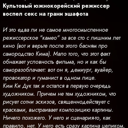
Культовый южнокорейский режиссер
воспел секс на грани эшафота
И это едва ли не самое многосмысленное
режиссерское "камео" за все сто с лишним лет
кино (вот и верьте после этого басням про
самородство Кима). Мало того, что этот факт
обнажает условность фильма, но и как бы
саморазоблачает: вот он я, демиург, вуайер,
провокатор и гуманист в одном лице.
Ким Ки Дук так и остался в первую очередь
художником. Причем не тем художником, что
рисует сотни эскизов, священнодействует с
красками, выстраивает композицию картины.
Ничего похожего. У него и сценария-то, как
правило, нет. У него есть сразу картина целиком,