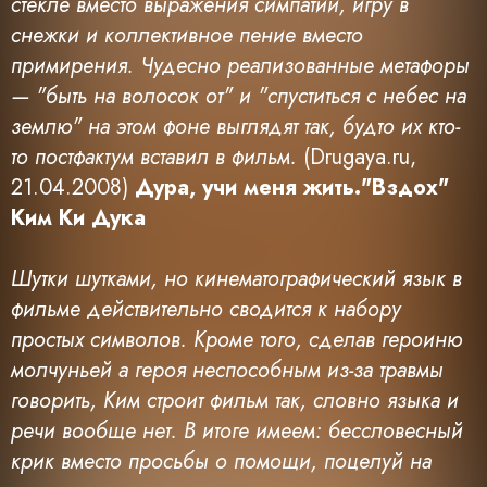
стекле вместо выражения симпатии, игру в
снежки и коллективное пение вместо
примирения. Чудесно реализованные метафоры
— "быть на волосок от" и "спуститься с небес на
землю" на этом фоне выглядят так, будто их кто-
то постфактум вставил в фильм.
(Drugaya.ru,
21.04.2008)
Дура, учи меня жить."Вздох"
Ким Ки Дука
Шутки шутками, но кинематографический язык в
фильме действительно сводится к набору
простых символов. Кроме того, сделав героиню
молчуньей а героя неспособным из-за травмы
говорить, Ким строит фильм так, словно языка и
речи вообще нет. В итоге имеем: бессловесный
крик вместо просьбы о помощи, поцелуй на