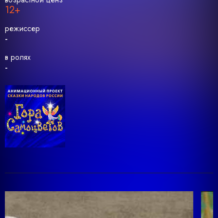
12+
режиссер
-
в ролях
-