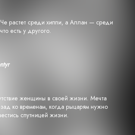
Че растет среди хиппи, а Аллан — среди
что есть у другого.
ntyr
утствие женщины в своей жизни. Мечта
азад ко временам, когда рыцарям нужно
вестись спутницей жизни.