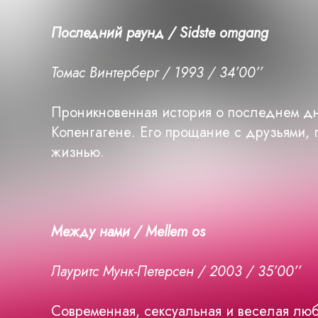
Последний раунд / Sidste omgang
Томас Винтерберг / 1993 / 34’00’’
Проникновенная история о последнем дн
Копенгагене. Его прощание с друзьями, 
жизнью.
Между нами / Mellem os
Лауритс Мунк-Петерсен / 2003 / 35’00’’
Современная, сексуальная и веселая лю