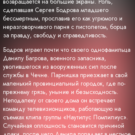
возвращается на большие экраны. Роль,
сделавшая Сергея Бодрова младшего
бессмертным, прославив его как угрюмого и
неразговорчивого парня с пистолетом, борца
за правду, свободу и справедливость.
Бодров играет почти что своего однофамильца
Данилу Багрова, военного запасника,
уволившегося из вооруженных сил после
службы в Чечне. Парнишка приезжает в свой
маленький провинциальный городок, где по-
прежнему грязь, уныние и безысходность.
Неподалеку от своего дома он встречает
команду телевизионщиков, работающую на
съемках клипа группы «Наутилус Помпилиус».
Случайная оплошность становится причиной
драки, после чего Данила попадает в местное