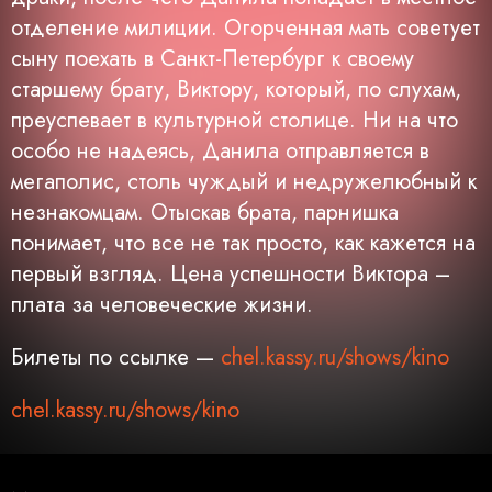
отделение милиции. Огорченная мать советует
сыну поехать в Санкт-Петербург к своему
старшему брату, Виктору, который, по слухам,
преуспевает в культурной столице. Ни на что
особо не надеясь, Данила отправляется в
мегаполис, столь чуждый и недружелюбный к
незнакомцам. Отыскав брата, парнишка
понимает, что все не так просто, как кажется на
первый взгляд. Цена успешности Виктора –
плата за человеческие жизни.
Билеты по ссылке —
chel.kassy.ru/shows/kino
chel.kassy.ru/shows/kino