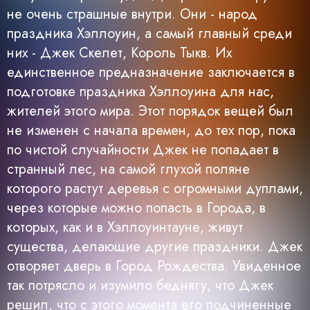
не очень страшные внутри. Они - народ
праздника Хэллоуин, а самый главный среди
них - Джек Скелет, Король Тыкв. Их
единственное предназначение заключается в
подготовке праздника Хэллоуина для нас,
жителей этого мира. Этот порядок вещей был
не изменен с начала времен, до тех пор, пока
по чистой случайности Джек не попадает в
странный лес, на самой глухой поляне
которого растут деревья с огромными дуплами,
через которые можно попасть в Города, в
которых, как и в Хэллоуинтауне, живут
существа, делающие другие праздники. Джек
отворяет дверь в Город Рождества. Увиденное
так потрясло и изумило беднягу, что Джек
решил, что с этого момента его подчиненные