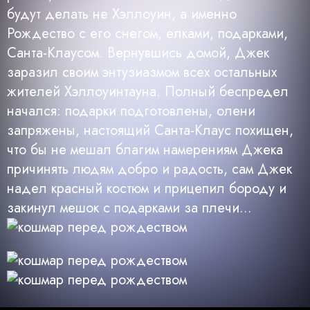
будут делать не Хэллоуин, а именно
Рождество с его снегом, елками, подарками,
Санта-Клаусом. Вернувшись домой, Джек
заразил своим энтузиазмом всех остальных
жителей Хэллоуинтауна. Полный беспредел
начался: подарки подготовлены, олени
запряжены, настоящий Санта-Клаус похищен,
что бы не мешал благим намерениям Джека
причинять людям добро и радость, сам Джек
надел красный костюм и прицепил бороду и
закинул мешок с подарками за плечи...