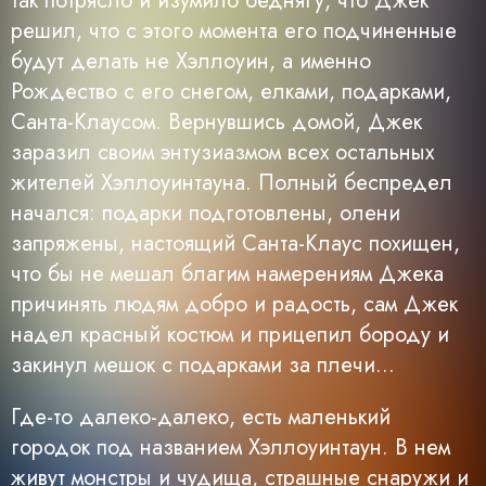
так потрясло и изумило беднягу, что Джек
решил, что с этого момента его подчиненные
будут делать не Хэллоуин, а именно
Рождество с его снегом, елками, подарками,
Санта-Клаусом. Вернувшись домой, Джек
заразил своим энтузиазмом всех остальных
жителей Хэллоуинтауна. Полный беспредел
начался: подарки подготовлены, олени
запряжены, настоящий Санта-Клаус похищен,
что бы не мешал благим намерениям Джека
причинять людям добро и радость, сам Джек
надел красный костюм и прицепил бороду и
закинул мешок с подарками за плечи...
Где-то далеко-далеко, есть маленький
городок под названием Хэллоуинтаун. В нем
живут монстры и чудища, страшные снаружи и