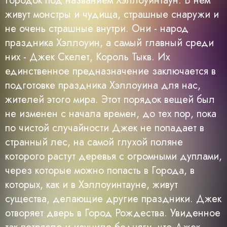
городок под названием Хэллоуинтаун. В нем
живут монстры и чудища, страшные снаружи и
не очень страшные внутри. Они - народ
праздника Хэллоуин, а самый главный среди
них - Джек Скелет, Король Тыкв. Их
единственное предназначение заключается в
подготовке праздника Хэллоуина для нас,
жителей этого мира. Этот порядок вещей был
не изменен с начала времен, до тех пор, пока
по чистой случайности Джек не попадает в
странный лес, на самой глухой поляне
которого растут деревья с огромными дуплами,
через которые можно попасть в Города, в
которых, как и в Хэллоуинтауне, живут
существа, делающие другие праздники. Джек
отворяет дверь в Город Рождества. Увиденное