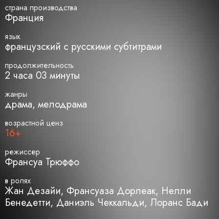
страна производства
Франция
язык
французский с русскими субтитрами
продолжительность
2 часа 03 минуты
жанры
драма, мелодрама
возрастной ценз
16+
режиссер
Франсуа Трюффо
в ролях
Жан Дезайи, Франсуаза Дорлеак, Нелли
Бенедетти, Даниэль Чеккальди, Лоранс Бади